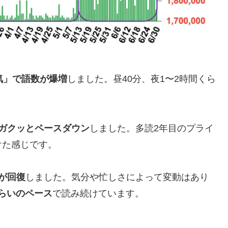
気」で語数が爆増
しました。昼40分、夜1〜2時間くら
ガクッとペースダウン
しました。多読2年目のプライ
けた感じです。
が回復
しました。気分や忙しさによって変動はあり
くらいのペース
で読み続けています。