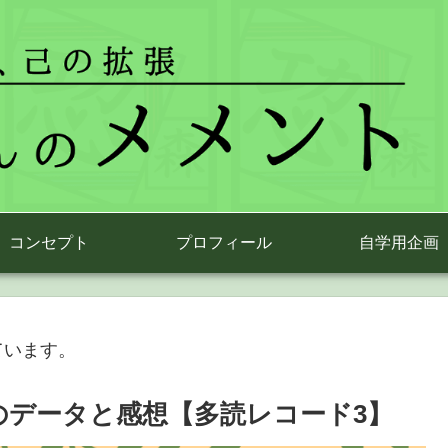
コンセプト
プロフィール
自学用企画
ています。
のデータと感想【多読レコード3】