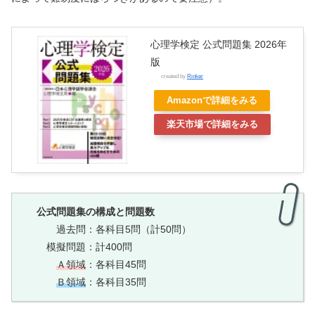
心理学検定 公式問題集 2026年
版
created by
Rinker
Amazonで詳細をみる
楽天市場で詳細をみる
公式問題集の構成と問題数
過去問：各科目5問（計50問）
模擬問題：計400問
Ａ領域
：各科目45問
Ｂ領域
：各科目35問