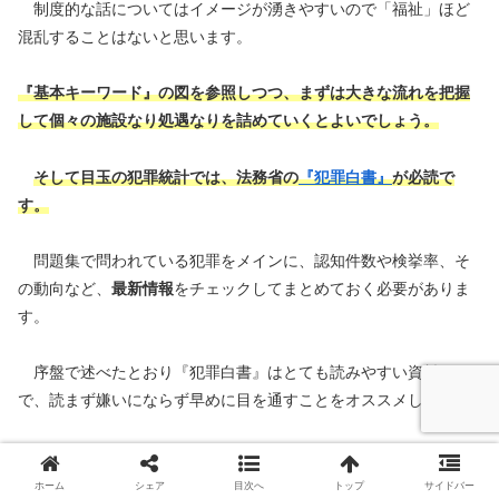
制度的な話についてはイメージが湧きやすいので「福祉」ほど
混乱することはないと思います。
『基本キーワード』の図を参照しつつ、まずは大きな流れを把握
して個々の施設なり処遇なりを詰めていくとよいでしょう。
そして目玉の犯罪統計では、法務省の
『犯罪白書』
が必読
で
す
。
問題集で問われている犯罪をメインに、認知件数や検挙率、そ
の動向など、
最新情報
をチェックしてまとめておく必要がありま
す。
序盤で述べたとおり『犯罪白書』はとても読みやすい資料なの
で、読まず嫌いにならず早めに目を通すことをオススメします。
以上が、科目別の学習ポイントのすべてです。
ホーム
シェア
目次へ
トップ
サイドバー