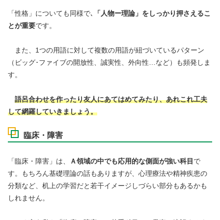
「性格」についても同様で､
「人物ー理論」をしっかり押さえるこ
とが重要
です。
また、1つの用語に対して複数の用語が紐づいているパターン
（
ビッグ･ファイブの開放性、誠実性、外向性…など）も頻発しま
す。
語呂合わせを作ったり友人にあてはめてみたり、あれこれ工夫
して網羅していきましょう。
臨床・障害
「臨床・障害」は、
Ａ領域の中でも応用的な側面が強い科目
で
す。もちろん基礎理論の話もありますが、心理療法や精神疾患の
分類など、机上の学習だと若干イメージしづらい部分もあるかも
しれません。