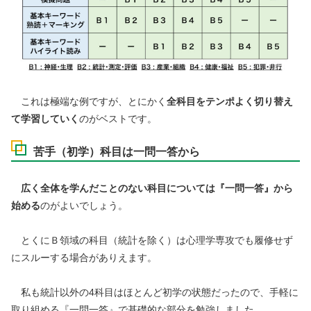
これは極端な例ですが、とにかく
全科目をテンポよく切り替え
て学習していく
のがベストです。
苦手（初学）科目は一問一答から
広く全体を学んだことのない科目については『一問一答』から
始める
のがよいでしょう。
とくにＢ領域の科目（統計を除く）は心理学専攻でも履修せず
にスルーする場合がありえます。
私も統計以外の4科目はほとんど初学の状態だったので、手軽に
取り組める『一問一答』で基礎的な部分を勉強しました。