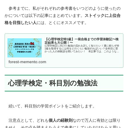
参考までに、私がそれぞれの参考書をいつどのように使ったの
かについては以下の記事にまとめています。
ストイックに上位合
格を目指したい人
には、とくにオススメです。
【心理学検定特1級】一発合格までの学習体験記〜検
定結果も大公開！〜
心理学検定に向けた勉強の流れを詳しく知りたい！運に頼らず特
1級を取得するには何をどのくらい勉強すればいい？全科目に受
かった人の体験談を聞いてみたい！ 本記事では、このような疑
問や要望のある方をサポートします。 心理学検定は、心理学の
大卒レベ...
forest-memento.com
心理学検定・科目別の勉強法
続いて、科目別の学習ポイントをご紹介します。
注意点として、どれも
個人の経験則
なので万人に有効とは限り
ません。その点を踏まえたうえで参考にしていただけたらと思い