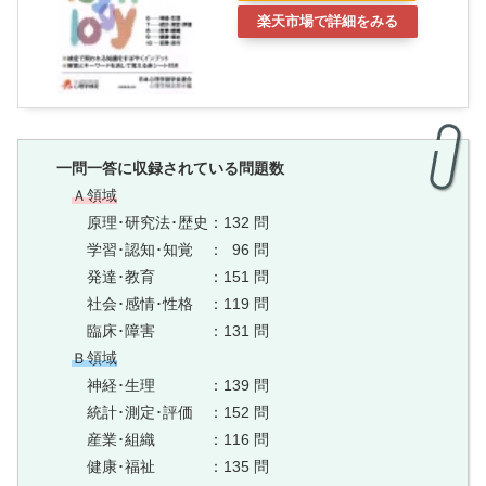
楽天市場で詳細をみる
一問一答に収録されている問題数
Ａ領域
原理･研究法･歴史：132 問
学習
･認知
･知覚 ：
1
96 問
発達
･教育
･
：151 問
社会
･感情
･性格 ：119 問
臨床
･障害
･
：131 問
Ｂ領域
神経
･生理
･
：139 問
統計
･測定
･評価 ：152
問
産業
･組織
･
：116
問
健康
･福祉
･
：135
問