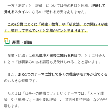
一方「測定」と「評価」については他の科目と同様、
理解して
覚えるスタイル
になるので恐れる必要はありません。
この2分野はとくに
「発達・教育」や「研究法」との関わりが強
く、並行して学んでいくと定着がグンと早まります。
産業・組織
「産業・組織」は
生活環境と密接に関わる科目
で、とくに社会人
にとっては馴染みのある話題も見受けられることと思います。
また、
ある1つのテーマに対して多くの理論やモデルが出てくる
のも大きな特徴です。
たとえば「仕事への動機づけ」というテーマでは､「Ｘ－Ｙ理
論」や「動機づけ－衛生要因理論」､「道具性期待理論」などが登
場します。