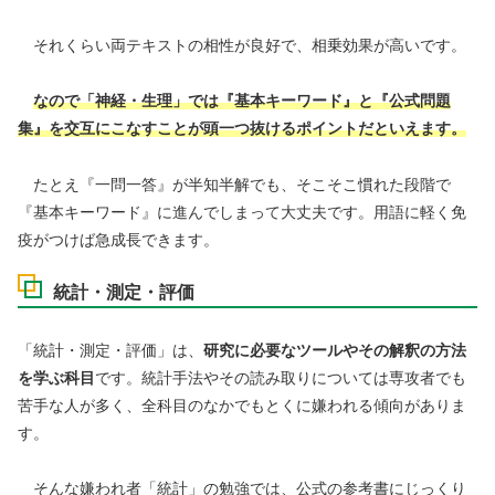
それくらい両テキストの相性が良好で、相乗効果が高いです。
なので「神経・生理」では『
基本キーワード』と『公式問題
集』を交互にこなすことが頭一つ抜けるポイントだといえます。
たとえ『一問一答』が半知半解でも、そこそこ慣れた段階で
『基本キーワード』に進んでしまって大丈夫です。用語に軽く免
疫がつけば急成長できます。
統計・測定・評価
「統計・測定・評価」は、
研究に必要なツールやその解釈の方法
を学ぶ科目
です。統計手法やその読み取りについては専攻者でも
苦手な人が多く、全科目のなかでもとくに嫌われる傾向がありま
す。
そんな嫌われ者「統計」の勉強では、公式の参考書にじっくり