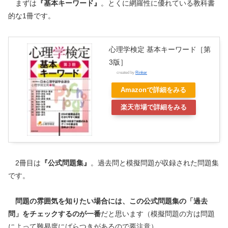
まずは
『基本キーワード』
。とくに網羅性に優れている教科書
的な1冊です。
心理学検定 基本キーワード［第
3版］
created by
Rinker
Amazonで詳細をみる
楽天市場で詳細をみる
2冊目は
『公式問題集』
。過去問と模擬問題が収録された問題集
です。
問題の雰囲気を知りたい場合には、この公式問題集の「過去
問」をチェックするのが一番
だと思います（模擬問題の方は問題
によって難易度にばらつきがあるので要注意）。