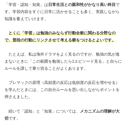
「学習・認知・知覚」は
日常生活との親和性がかなり高い科目
で
す。学習内容をすぐに日常に活かせることも多く、実践しながら
知識を蓄えていけます。
とくに「学習」は勉強のみならず行動全般に関わる分野なの
で、普段の行動にリンクさせて考える癖をつけるとよいです。
たとえば、私は海外ドラマをよく見るのですが、勉強の気が進
まないときに「この範囲を勉強したら1エピソード見る」と自らに
ルールを課して乗り切ることがよくあります。
プレマックの原理（高頻度の反応は低頻度の反応を増やせる）
を学んだときには、この自分ルールを思い出しながらポイントを
押さえました。
続いて「認知」と「知覚」については、
メカニズムの理解が大
切
です。