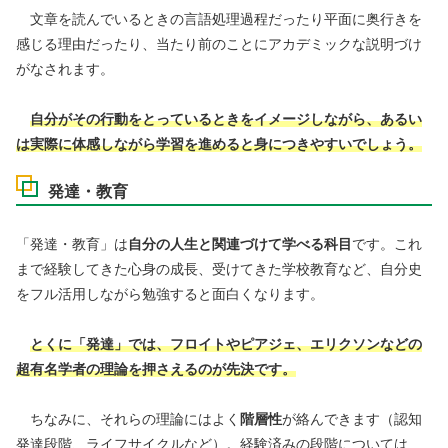
文章を読んでいるときの言語処理過程だったり平面に奥行きを
感じる理由だったり、当たり前のことにアカデミックな説明づけ
がなされます。
自分がその行動をとっているときをイメージしながら、あるい
は実際に体感しながら学習を進めると身につきやすいでしょう。
発達・教育
「発達・教育」は
自分の人生と関連づけて学べる科目
です。これ
まで経験してきた心身の成長、受けてきた学校教育など、自分史
をフル活用しながら勉強すると面白くなります。
とくに「発達」では、フロイトやピアジェ、エリクソンなどの
超有名学者の理論を押さえるのが先決です。
ちなみに、それらの理論にはよく
階層性
が絡んできます（認知
発達段階、ライフサイクルなど）。経験済みの段階については