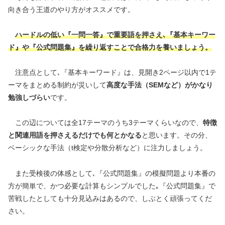
向き合う王道のやり方がオススメです。
ハードルの低い『一問一答』で重要語を押さえ､『基本キーワー
ド』や『公式問題集』を繰り返すことで合格力を養いましょう。
注意点として､『基本キーワード』は、見開き2ページ以内で1テ
ーマをまとめる制約が災いして
高度な手法（SEMなど）がかなり
勉強しづらい
です。
この辺については全17テーマのうち3テーマくらいなので、
特徴
と関連用語を押さえるだけでも何とかなる
と思います。その分、
ベーシックな手法（t検定や分散分析など）に注力しましょう。
また受検後の体感として､『公式問題集』の模擬問題より本番の
方が簡単で、かつ必要な計算もシンプルでした｡『公式問題集』で
苦戦したとしても十分見込みはあるので、しぶとく頑張ってくだ
さい。