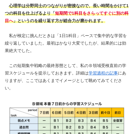
心理学は分野同士のつながりが密接なので、
長い時間をかけて1
つの科目を仕上げるより「
短期間で1科目をさらってすぐに別の科
目へ
」というのを繰り返す方が総合力が磨かれます。
私が検定に挑んだときは「1日1科目」ペースで集中的な学習を
繰り返していました。最初はかなり大変でしたが、結果的には効
果絶大でした。
この短期集中戦略の最終形態として、私のＢ領域受検直前の学
習スケジュールを提示しておきます。詳細は
学習過程の記事
にあ
りますが、ここではあくまでイメージとして眺めてみてくださ
い。