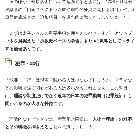
そのほか、健康診査について勉強するときには、1歳6ヶ月児健
康診査の「自閉スペクトラム症や虐待の発見に関わる項目」や、3
歳児健康診査の「追加項目」を優先的に覚えたりしていました。
まずは太字レベルの重要事項を押さえるべきですが、
アウトプ
ットを見据えた「少数派ベースの学習」も1つの戦略としてトライ
する価値あり
です。
犯罪・非行
「犯罪・非行」は現実で関わる人は少ないでしょうが、ドラマな
どの影響で強く関心がある人は多いかもしれません。この科目
は、
理論や制度だけでなく近年の日本の犯罪動向（犯罪統計）も
問われるのが大きな特徴
です。
理論的なトピックでは、産業系と同様に
「人物ー理論」の対応
とその特徴を押さえる
ことを意識しましょう。