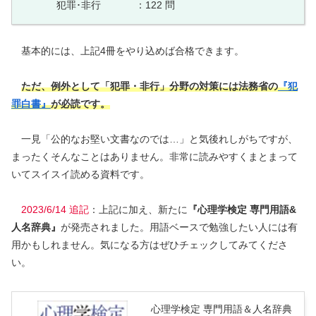
犯罪
･非行
･
：122
問
基本的には、上記4冊をやり込めば合格できます。
ただ、例外として
「犯罪・非行」分野の対策には法務省の
『犯
罪白書』
が必読です。
一見「公的なお堅い文書なのでは…」と気後れしがちですが、
まったくそんなことはありません。非常に読みやすくまとまって
いてスイスイ読める資料です。
2023/6/14 追記
：上記に加え、新たに
『心理学検定 専門用語&
人名辞典』
が発売されました。用語ベースで勉強したい人には有
用かもしれません。気になる方はぜひチェックしてみてくださ
い。
心理学検定 専門用語＆人名辞典