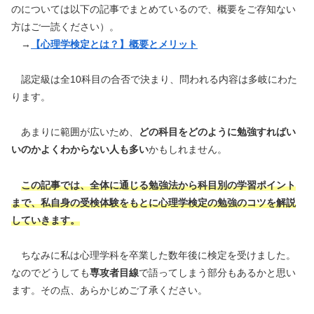
のについては以下の記事でまとめているので、概要をご存知ない
方はご一読ください）。
→
【心理学検定とは？】概要とメリット
認定級は全10科目の合否で決まり、問われる内容は多岐にわた
ります。
あまりに範囲が広いため、
どの科目をどのように勉強すればい
いのかよくわからない人も多い
かもしれません。
この記事では、
全体に通じる勉強法から科目別の学習ポイント
まで、
私自身の受検体験をもとに心理学検定の勉強のコツを解説
していきます。
ちなみに私は心理学科を卒業した数年後に検定を受けました。
なのでどうしても
専攻者目線
で語ってしまう部分もあるかと思い
ます。その点、あらかじめご了承ください。