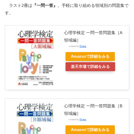
ラスト2冊は
『一問一答』
。手軽に取り組める領域別の問題集で
す。
心理学検定 一問一答問題集［A
領域編］
created by
Rinker
Amazonで詳細をみる
楽天市場で詳細をみる
心理学検定 一問一答問題集［B
領域編］
created by
Rinker
Amazonで詳細をみる