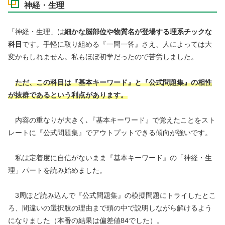
神経・生理
「神経・生理」は
細かな脳部位や物質名が登場する理系チックな
科目
です。手軽に取り組める『一問一答』さえ、人によっては大
変かもしれません。私もほぼ初学だったので苦労しました。
ただ、この科目は
『基本キーワード』と『公式問題集』の相性
が抜群であるという利点があります。
内容の重なりが大きく､『基本キーワード』で覚えたことをスト
レートに『公式問題集』でアウトプットできる傾向が強いです。
私は定着度に自信がないまま『基本キーワード』の「神経・生
理」パートを読み始めました。
3周ほど読み込んで『公式問題集』の模擬問題にトライしたとこ
ろ、間違いの選択肢の理由まで頭の中で説明しながら解けるよう
になりました（本番の結果は偏差値84でした）。