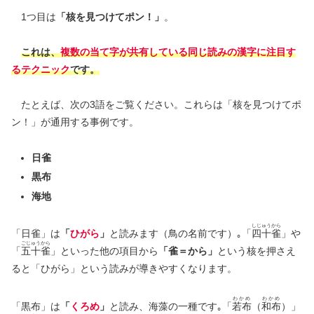
1つ目は
「核を見つけてポン！」
。
これは、
複数の当て字が共有している同じ読みの漢字に注目す
るテクニック
です。
たとえば、次の3語をご覧ください。これらは「核を見つけてポ
ン！」が通用する事例です。
日雀
黒布
海地
しじゅうから
「日雀」は
「
ひがら
」
と読みます（鳥の名前です）｡「
四十雀
」や
ごじゅうから
「
五十雀
」といった他の項目から
「雀＝から」
という核を押さえ
ると「ひがら」という読みが導きやすくなります。
わかめ
わかめ
「黒布」は
「
くろめ
」
と読み、海藻の一種です｡「
若布
（
和布
）」