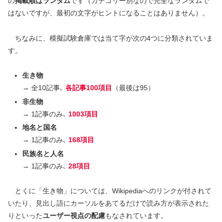
の
掲載順はランダム
です（カテゴリー別なので完全なランダムで
はないですが、最初の文字がヒントになることはありません）。
ちなみに、模擬試験倉庫では当て字が次の4つに分類されていま
す。
生き物
→ 全10記事､
各記事100項目
（最後は95）
非生物
→ 1記事のみ､
1003項目
地名と国名
→ 1記事のみ､
168項目
民族名と人名
→ 1記事のみ､
28項目
とくに「生き物」については、Wikipediaへのリンクが付されて
いたり、見出し語にカーソルをあてるだけで読み方が表示された
りといった
ユーザー視点の配慮
もなされています。