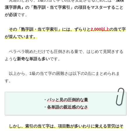
先述のとおり、1級の当て字で8点を安定させるためには
『漢検
漢字辞典』の「熟字訓・当て字索引」の項目をマスターすること
が必須
です。
その「熟字訓・当て字索引」には、ずらりと
2,000以上
の当て字
が並んでいます。
ペラペラ眺めただけでも圧倒される量で、はじめて見聞きする
ような
新奇な単語も多い
です。
以上から、1級の当て字の困難さは以下の2点にまとめられま
す。
・
パッと見の圧倒的な量
・
各単語の親近感のなさ
しかし、
索引の当て字は、
項目数が多いわりに覚える苦労はそ