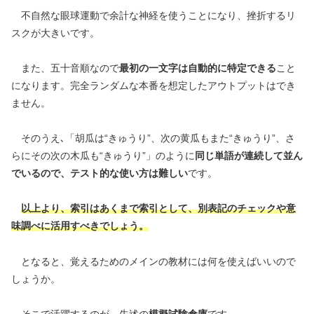
不自然な眼球運動で余計な神経を使うことになり、挫折するリ
スクが大きいです。
また、五十音順なので
最初の一文字は自動的に特定できる
こと
になります。完全ランダムな本番を想定したアウトプットはでき
ません。
そのうえ､「胡瓜は“きゅうり”、次の黄瓜もまた“きゅうり”、さ
らにその次の木瓜も“きゅうり”」のように
同じ単語が連続して並ん
でいるので、テスト的な使い方は難しい
です。
以上より、索引はあくまで索引として、別表記のチェックや意
味調べに活用すべきでしょう。
となると、覚えるためのメインの教材には何を使えばいいので
しょうか。
そこで活躍するのが、先述の
模擬試験倉庫
です。