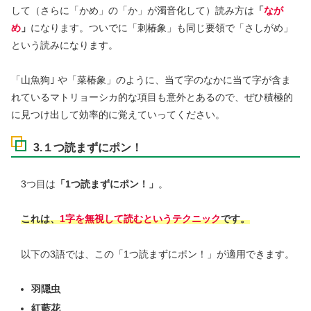
して（さらに「かめ」の「か」が濁音化して）読み方は
「
なが
め
」
になります。ついでに「刺椿象」も同じ要領で「さしがめ」
という読みになります。
「山魚狗｣ や「菜椿象」のように、当て字のなかに当て字が含ま
れているマトリョーシカ的な項目も意外とあるので、ぜひ積極的
に見つけ出して効率的に覚えていってください。
3.１つ読まずにポン！
3つ目は
「1つ読まずにポン！」
。
これは、
1字を無視して読むというテクニック
です。
以下の3語では、この「1つ読まずにポン！」が適用できます。
羽隠虫
紅藍花