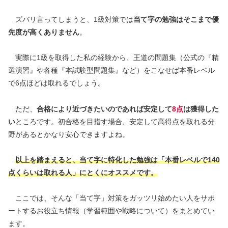
ズバリ言ってしまうと、1級対策では
当て字の勉強はそこまで優
先度が高くありません
。
実際に1級を取得した私の経験から、王道の問題集（公式の『精
選演習』や各種『本試験型問題集』など）をこなせば本番レベル
で6点ほどは取れるでしょう。
ただ、
合格により近づきたいのであれば安定して
8点
は獲得した
い
ところです。初合格を目指す場合、安定して高得点を取れる分
野があるとかなり安心できますよね。
以上を踏まえると、当
て字に特化した勉強は「本番レベルで140
点くらいは取れる人」にとくにオススメです。
ここでは、そんな「当て字」対策をガッツリ始めたい人をサポ
ートするお役立ち情報（学習範囲や戦略について）をまとめてい
ます。