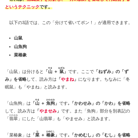
という
テクニック
です。
以下の3語では、この「分けて省いてポン！」が適用できます。
山鼠
山魚狗
菜椿象
やま
ねずみ
「山鼠」は分けると
「
山
＋
鼠
」
です。ここで
「ねずみ」の「ず
み」を省略
して、読み方は
「
やまね
」
になります。ちなみに「冬
眠鼠」も「やまね」と読みます。
やま
かわせみ
「山魚狗」は
「
山
＋
魚狗
」
です｡
「かわせみ」の「かわ」を省略
して、読み方は
「
やませみ
」
です。また「魚狗」部分を別表記の
かわせみ
「
翡翠
」にした「山翡翠」も「やませみ」と読みます。
な
かめむし
「菜椿象」は
「
菜
＋
椿象
」
です｡
「かめむし」の「むし」を省略