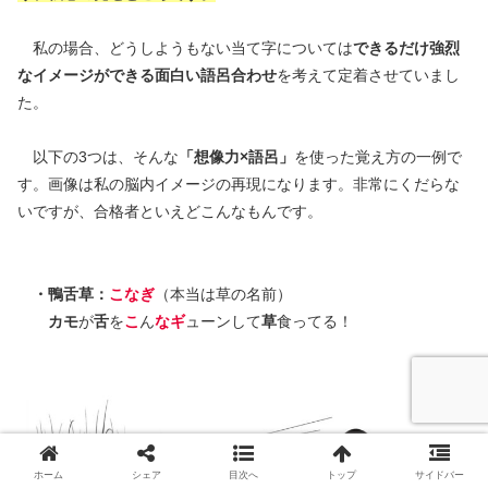
私の場合、どうしようもない当て字については
できるだけ強烈
なイメージができる面白い語呂合わせ
を考えて定着させていまし
た。
以下の3つは、そんな
「想像力×語呂」
を使った覚え方の一例で
す。画像は私の脳内イメージの再現になります。非常にくだらな
いですが、合格者といえどこんなもんです。
・鴨舌草：
こなぎ
（本当は草の名前）
カモ
が
舌
を
こ
ん
なギ
ューンして
草
食ってる！
ホーム
シェア
目次へ
トップ
サイドバー