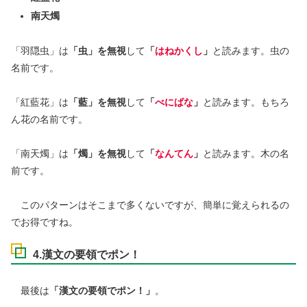
南天燭
「羽隠虫」は
「虫」を無視
して
「
はねかくし
」
と読みます。虫の
名前です。
「紅藍花」は
「藍」を無視
して
「
べにばな
」
と読みます。もちろ
ん花の名前です。
「南天燭」は
「燭」を無視
して
「
なんてん
」
と読みます。木の名
前です。
このパターンはそこまで多くないですが、簡単に覚えられるの
でお得ですね。
4.漢文の要領でポン！
最後は
「漢文の要領でポン！」
。