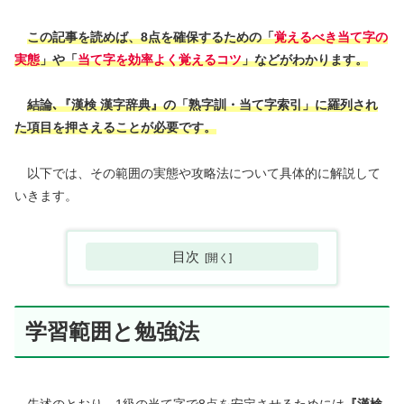
この記事を読めば、
8点を確保するための「
覚えるべき当て字の
実態
」や「
当て字を効率よく覚えるコツ
」などがわかります。
結論､
『漢検 漢字辞典』の「熟字訓・当て字索引」に羅列され
た項目を押さえることが必要です。
以下では、その範囲の実態や攻略法について具体的に解説して
いきます。
目次
学習範囲と勉強法