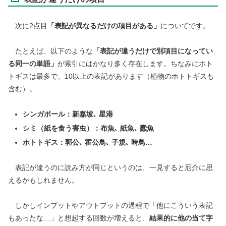
次に2点目
「表記が異なるだけの項目がある」
についてです。
たとえば、以下のような
「表記が違うだけで別項目になってい
る同一の単語」
が索引にはかなり多く存在します。ちなみにホト
トギスは最多で、10以上の表記があります（植物のホトトギスも
含む）。
シンガポール：新嘉坡､
星港
シミ（紙を食う害虫）：布魚
､
紙魚､
蠹魚
ホトトギス：郭公､ 霍公鳥
､
子規
､
時鳥…
表記が違うのに読み方が同じというのは、一見すると厄介に思
えるかもしれません。
しかしインプットやアウトプットの過程で「他にこういう表記
もあったな…」と想起する回数が増えると、
結果的に他の当て字