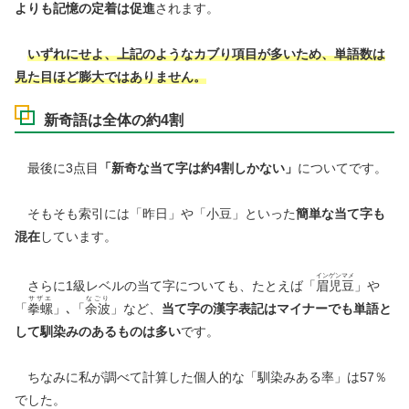
よりも記憶の定着は促進
されます。
いずれにせよ、上記のような
カブり項目が多いため、単語数は
見た目ほど膨大ではありません。
新奇語は全体の約4割
最後に3点目
「新奇な当て字は約4割しかない」
についてです。
そもそも索引には「昨日」や「小豆」といった
簡単な当て字も
混在
しています。
インゲンマメ
さらに1級レベルの当て字についても、たとえば「
眉児豆
」や
サザエ
なごり
「
拳螺
」､「
余波
」など、
当て字の漢字表記はマイナーでも単語と
して馴染みのあるものは多い
です。
ちなみに私が調べて計算した個人的な「馴染みある率」は57％
でした。