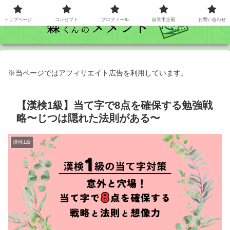
トップベージ
コンセプト
プロフィール
自学用企画
お問い合わせ
※当ページではアフィリエイト広告を利用しています。
【漢検1級】当て字で8点を確保する勉強戦
略〜じつは隠れた法則がある〜
漢検1級