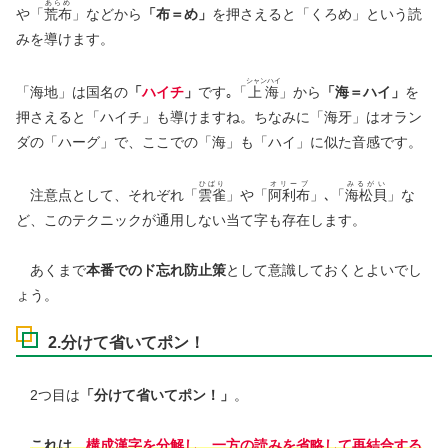
あらめ
や「
荒布
」などから
「布＝め」
を押さえると「くろめ」という読
みを導けます。
シャンハイ
「海地」は国名の
「
ハイチ
」
です｡「
上海
」から
「海＝ハイ」
を
押さえると「ハイチ」も導けますね。ちなみに「海牙」はオラン
ダの「ハーグ」で、ここでの「海」も「ハイ」に似た音感です。
ひばり
オリーブ
みるがい
注意点として、それぞれ「
雲雀
」や「
阿利布
」､「
海松貝
」な
ど、このテクニックが通用しない当て字も存在します。
あくまで
本番でのド忘れ防止策
として意識しておくとよいでし
ょう。
2.分けて省いてポン！
2つ目は
「分けて省いてポン！」
。
これは
、
構成漢字を分解し、一方の読みを省略して再結合する