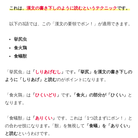
これは、
漢文の書き下しのように読むというテクニック
です。
以下の3語では、この「漢文の要領でポン！」が適用できます。
挙尻虫
食火鶏
食蟻獣
「挙尻虫」は
「
しりあげむし
」
です｡
「挙尻」を漢文の書き下しの
ように「しりあげ」と読む
のがポイントになります。
「食火鶏」は
「
ひくいどり
」
です｡
「食火」の部分が「ひくい」
と
なります。
「食蟻獣」は
「
ありくい
」
です。これは「1つ読まずにポン！」と
の合わせ技になります｡「獣」を無視して
「食蟻」を「ありくい」
と読む
というわけです。