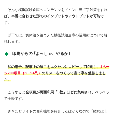
そんな模擬試験倉庫のコンテンツをメインに当て字対策をすれ
ば、
本番に合わせた形でのインプットやアウトプットが可能
で
す。
以下では、実体験を踏まえた模擬試験倉庫の活用術について解
説します。
印刷からの ｢よっしゃ、やるか｣
私の場合、記事上の項目をエクセルにコピーして印刷し、
1ペー
ジ200項目（50 × 4列）
のリストをつくって当て字を勉強しまし
た。
こうすると
全項目が両面印刷「5枚」ほどに集約
され、ペラペラ
で手軽です。
さきほどサイトの便利機能を紹介したばかりなので「結局は印