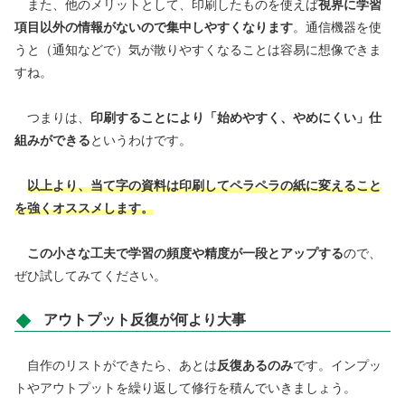
また、他のメリットとして、印刷したものを使えば
視界に学習
項目以外の情報がないので集中しやすくなります
。通信機器を使
うと（通知などで）気が散りやすくなることは容易に想像できま
すね。
つまりは、
印刷することにより「始めやすく、やめにくい」仕
組みができる
というわけです。
以上より、
当て字の資料は印刷してペラペラの紙に変えること
を強くオススメします。
この小さな工夫で学習の頻度や精度が一段とアップする
ので、
ぜひ試してみてください。
アウトプット反復が何より大事
自作のリストができたら、あとは
反復あるのみ
です。インプッ
トやアウトプットを繰り返して修行を積んでいきましょう。